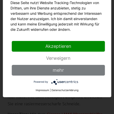
Diese Seite nutzt Website Tracking-Technologien von
Filzscheibe veredelt werden. Das sorgt für eine
Dritten, um ihre Dienste anzubieten, stetig zu
besonders glatte Oberfläche und maximale Schärfe.
verbessern und Werbung entsprechend der Interessen
der Nutzer anzuzeigen. Ich bin damit einverstanden
Beim Schleifen mit dem Stein gilt: Arbeiten Sie
und kann meine Einwilligung jederzeit mit Wirkung für
immer mit ausreichend Wasser. Das schützt den
die Zukunft widerrufen oder ändern.
Stahl vor Überhitzung und erhält dauerhaft seine
Schneidkraft. Gleiches gilt für Bandschleifer – hier
Akzeptieren
ist kontrolliertes Arbeiten entscheidend.
Verweigern
Ein präzise laufender Schleifstein garantiert zudem
ein gleichmäßiges Schliffbild und ein perfektes
mehr
Klingenprofil – die Basis für exakte Schnitte.
Powered by
Zum Abschluss wird der entstandene Grat vorsichtig
mit einem Handabziehstein entfernt. Weniger ist
Impressum
|
Datenschutzerklärung
hier mehr: Mit dem richtigen Feingefühl erreichen
Sie eine rasiermesserscharfe Schneide.