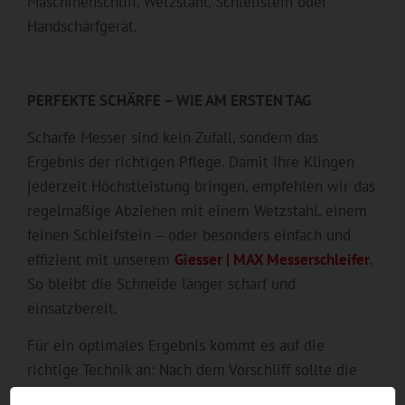
Maschinenschliff, Wetzstahl, Schleifstein oder
Handschärfgerät.
PERFEKTE SCHÄRFE – WIE AM ERSTEN TAG
Scharfe Messer sind kein Zufall, sondern das
Ergebnis der richtigen Pflege. Damit Ihre Klingen
jederzeit Höchstleistung bringen, empfehlen wir das
regelmäßige Abziehen mit einem Wetzstahl, einem
feinen Schleifstein – oder besonders einfach und
effizient mit unserem
Giesser | MAX Messerschleifer
.
So bleibt die Schneide länger scharf und
einsatzbereit.
Für ein optimales Ergebnis kommt es auf die
richtige Technik an: Nach dem Vorschliff sollte die
Klinge mit einem sehr feinen Schleifband oder einer