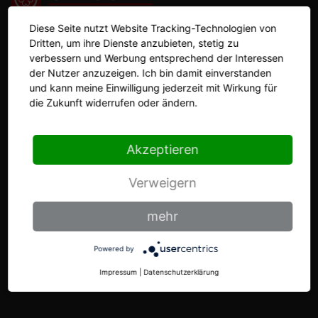
Diese Seite nutzt Website Tracking-Technologien von
Dritten, um ihre Dienste anzubieten, stetig zu
DIE MESSERFABRIK
verbessern und Werbung entsprechend der Interessen
der Nutzer anzuzeigen. Ich bin damit einverstanden
und kann meine Einwilligung jederzeit mit Wirkung für
Markengeschichte
die Zukunft widerrufen oder ändern.
GIESSER auf einen Blick
Akzeptieren
Materialien
Verweigern
SERVICE FÜR KUNDEN
mehr
Für Kunden: Registrierung zur Mediendatenbank
Powered by
Mediadatenbank Kunden-Login
Impressum
|
Datenschutzerklärung