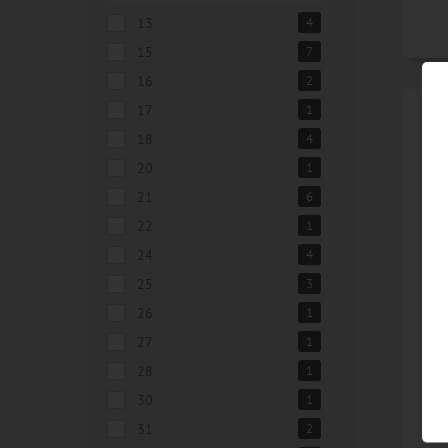
13
4
15
7
16
2
17
1
L
18
4
84
20
1
21
6
22
1
24
4
25
3
26
1
27
1
31
28
1
30
1
31
2