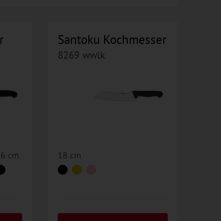
r
Santoku Kochmesser
8269 wwlk
36 cm
18 cm