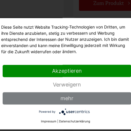
Zum Produkt
Diese Seite nutzt Website Tracking-Technologien von Dritten, um
ihre Dienste anzubieten, stetig zu verbessern und Werbung
achsmesser
Käsemesser
entsprechend der Interessen der Nutzer anzuzeigen. Ich bin damit
75 wwl
9615 ww
einverstanden und kann meine Einwilligung jederzeit mit Wirkung
für die Zukunft widerrufen oder ändern.
Akzeptieren
Verweigern
mehr
 cm
26 cm
30 cm
Powered by
Impressum
|
Datenschutzerklärung