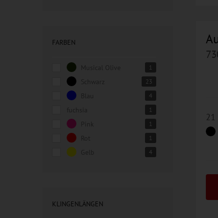
Au
FARBEN
73
Musical Olive
1
Schwarz
23
Blau
4
fuchsia
1
21
Pink
1
Rot
1
Gelb
4
KLINGENLÄNGEN