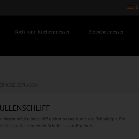
D
Koch- und Küchenmesser
Fleischermesser
EBNISSE GEFUNDEN
ULLENSCHLIFF
n Messer mit Kullenschliff gleitet besser durch das Schneidgut. Ein
rfekter, kräfteschonender Schnitt ist das Ergebnis.