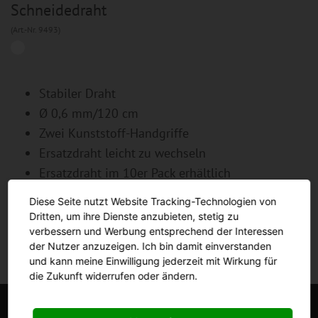
Schneidedraht
(Art.-Nr. 9493)
Stabiler Draht
Ø 0,6 mm/120 cm
Zwei Kunststoff-Handgriffe
Ersatzdraht leicht zu wechseln
Ersatzdraht im 10er Pack erhältlich
(Artikelnummer 9493 dr)
Diese Seite nutzt Website Tracking-Technologien von
Dritten, um ihre Dienste anzubieten, stetig zu
verbessern und Werbung entsprechend der Interessen
der Nutzer anzuzeigen. Ich bin damit einverstanden
und kann meine Einwilligung jederzeit mit Wirkung für
die Zukunft widerrufen oder ändern.