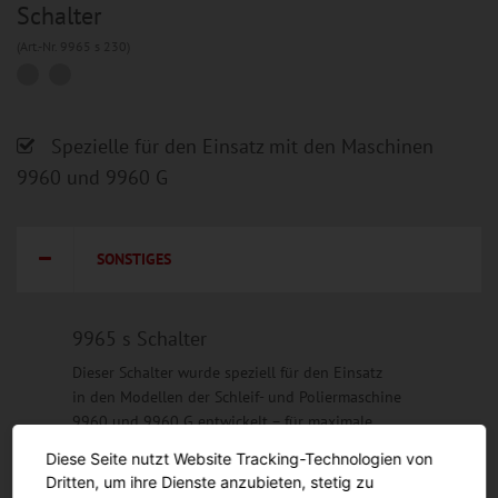
Schalter
(Art.-Nr. 9965 s 230)
Spezielle für den Einsatz mit den Maschinen
9960 und 9960 G
SONSTIGES
9965 s Schalter
Dieser Schalter wurde speziell für den Einsatz
in den Modellen der Schleif- und Poliermaschine
9960 und 9960 G entwickelt – für maximale
Effizienz und optimale Ergebnisse.
Diese Seite nutzt Website Tracking-Technologien von
Erhältlich ist der Schalter in folgenden Versionen:
Dritten, um ihre Dienste anzubieten, stetig zu
- 50 Hz/230 V Wechselstrom, 1-Phase (9965 s 230)