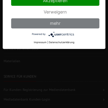
Akzeptieren
Verweigern
mehr
DIE MESSERFABRIK
Powered by
Markengeschichte
Impressum
|
Datenschutzerklärung
GIESSER auf einen Blick
Materialien
SERVICE FÜR KUNDEN
Für Kunden: Registrierung zur Mediendatenbank
Mediadatenbank Kunden-Login