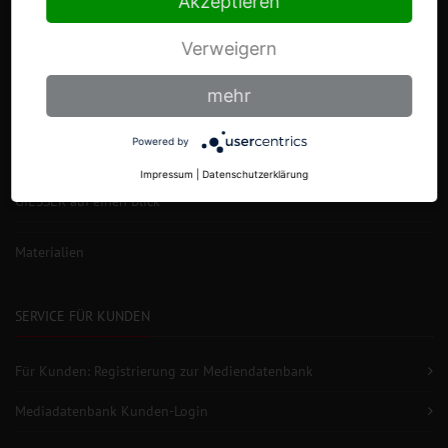
Akzeptieren
Verweigern
mehr
DIE MESSERFABRIK
Powered by
Markengeschichte
Impressum
|
Datenschutzerklärung
GIESSER auf einen Blick
Materialien
SERVICE FÜR KUNDEN
Für Kunden: Registrierung zur Mediendatenbank
Mediadatenbank Kunden-Login