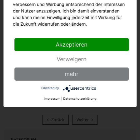
verbessern und Werbung entsprechend der Interessen
5 cm
9 cm
der Nutzer anzuzeigen. Ich bin damit einverstanden
und kann meine Einwilligung jederzeit mit Wirkung für
die Zukunft widerrufen oder ändern.
Akzeptieren
Zum Produkt
Verweigern
mehr
Powered by
Impressum
|
Datenschutzerklärung
Zurück
Weiter
Zurück
Weiter
KATEGORIEN