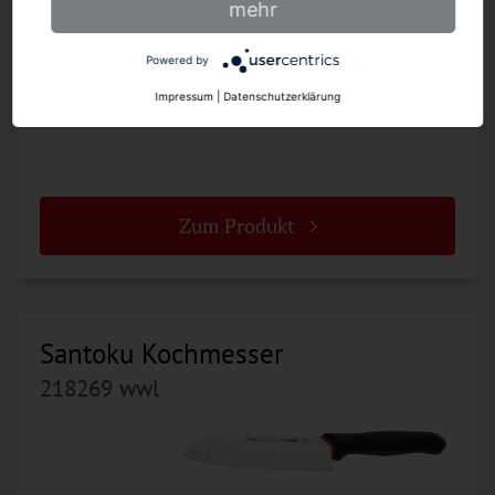
mehr
Powered by
19 cm
Impressum
|
Datenschutzerklärung
Zum Produkt
Santoku Kochmesser
218269 wwl