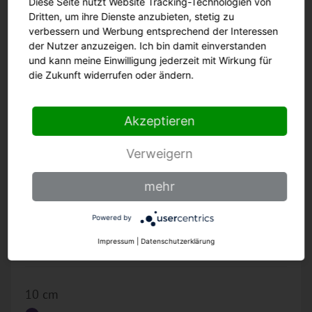
Diese Seite nutzt Website Tracking-Technologien von
Dritten, um ihre Dienste anzubieten, stetig zu
verbessern und Werbung entsprechend der Interessen
der Nutzer anzuzeigen. Ich bin damit einverstanden
und kann meine Einwilligung jederzeit mit Wirkung für
Gemüsemesser
die Zukunft widerrufen oder ändern.
8315 sp hvi
Akzeptieren
Verweigern
mehr
Powered by
Impressum
|
Datenschutzerklärung
10 cm