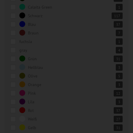
Calaita Green
1
Schwarz
117
Blau
37
Braun
7
fuchsia
1
gray
4
Grün
31
Hellblau
3
Olive
5
Orange
3
Pink
12
Lila
3
Rot
37
Weiß
27
Gelb
31