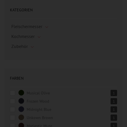
KATEGORIEN
Fleischermesser
Kochmesser
Zubehör
FARBEN
Musical Olive
1
Frozen Wood
1
Midnight Blue
1
Unkown Brown
1
Matjestic Mute
1