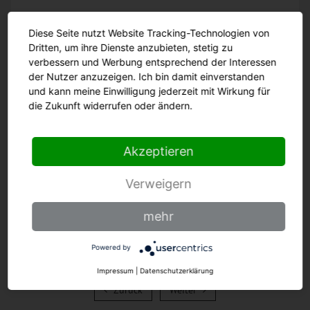
Diese Seite nutzt Website Tracking-Technologien von
18 cm
Dritten, um ihre Dienste anzubieten, stetig zu
verbessern und Werbung entsprechend der Interessen
der Nutzer anzuzeigen. Ich bin damit einverstanden
und kann meine Einwilligung jederzeit mit Wirkung für
die Zukunft widerrufen oder ändern.
Zum Produkt
Akzeptieren
Verweigern
mehr
Powered by
Impressum
|
Datenschutzerklärung
Zurück
Weiter
Zurück
Weiter