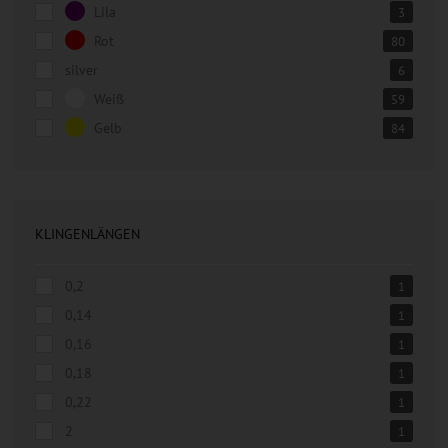
Lila
3
Rot
80
silver
6
Weiß
59
Gelb
84
KLINGENLÄNGEN
0,2
1
0,14
1
0,16
1
0,18
1
0,22
1
2
1