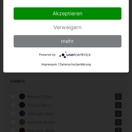
KATEGORIEN
Akzeptieren
Verweigern
Fleischermesser
Kochmesser
mehr
Zubehör
Powered by
Impressum
|
Datenschutzerklärung
FARBEN
Musical Olive
1
Frozen Wood
1
Midnight Blue
1
Unkown Brown
1
Matjestic Mute
1