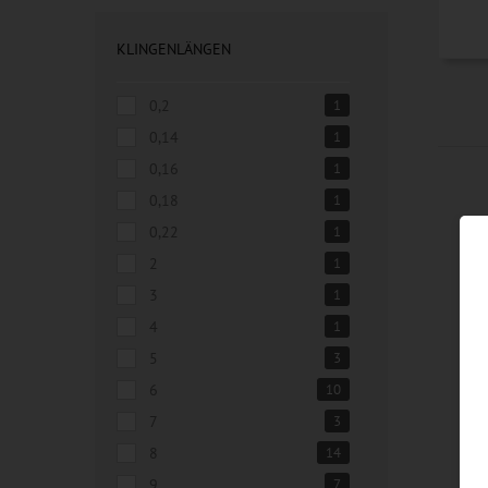
KLINGENLÄNGEN
0,2
1
0,14
1
0,16
1
0,18
1
0,22
1
2
1
3
1
4
1
5
3
6
10
7
3
8
14
9
7