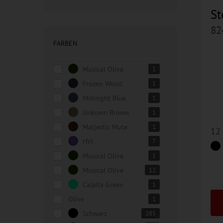
St
82
FARBEN
Musical Olive
1
Frozen Wood
1
Midnight Blue
1
Unkown Brown
1
Matjestic Mute
1
12
HVI
7
Musical Olive
1
Musical Olive
12
Calaita Green
1
Olive
1
Schwarz
285