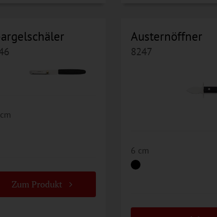
argelschäler
Austernöffner
46
8247
 cm
6 cm
Zum Produkt