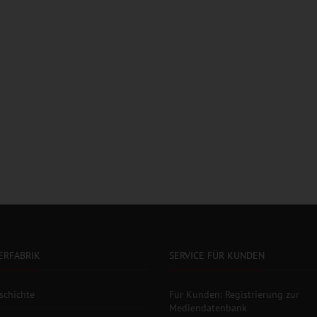
ERFABRIK
SERVICE FÜR KUNDEN
schichte
Für Kunden: Registrierung zur
Mediendatenbank