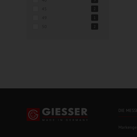
45
2
49
1
50
2
DIE MESS
Markenge