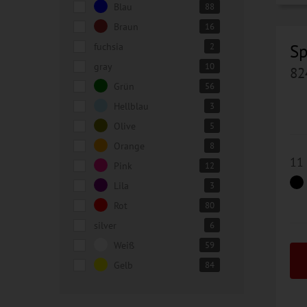
Blau
88
Braun
16
fuchsia
Sp
2
gray
10
82
Grün
56
Hellblau
3
Olive
5
Orange
8
11
Pink
12
Lila
3
Rot
80
silver
6
Weiß
59
Gelb
84