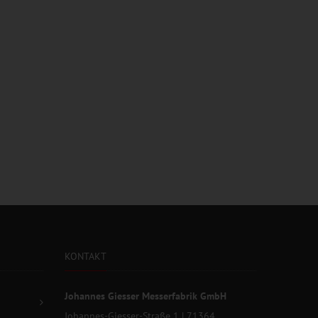
KONTAKT
Johannes Giesser Messerfabrik GmbH
Johannes-Giesser-Straße 1 | 71364