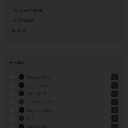
Fleischermesser
Kochmesser
Zubehör
FARBEN
Musical Olive
1
Frozen Wood
1
Midnight Blue
1
Unkown Brown
1
Matjestic Mute
1
HVI
7
Musical Olive
1