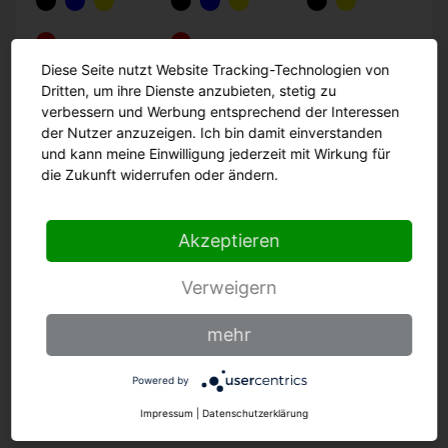
Diese Seite nutzt Website Tracking-Technologien von
Dritten, um ihre Dienste anzubieten, stetig zu
verbessern und Werbung entsprechend der Interessen
der Nutzer anzuzeigen. Ich bin damit einverstanden
Zum Produkt
und kann meine Einwilligung jederzeit mit Wirkung für
die Zukunft widerrufen oder ändern.
Akzeptieren
Verweigern
mehr
Zurück
Weiter
Zurück
Weiter
Powered by
Impressum
|
Datenschutzerklärung
KATEGORIEN