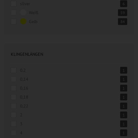
silver
6
Weiß
59
Gelb
84
KLINGENLÄNGEN
0,2
1
0,14
1
0,16
1
0,18
1
0,22
1
2
1
3
1
4
1