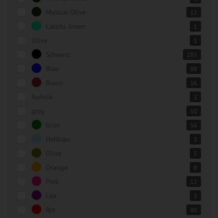
Musical Olive
12
Calaita Green
1
Olive
1
Schwarz
285
Blau
88
Braun
16
fuchsia
2
gray
10
Grün
56
Hellblau
3
Olive
5
Orange
8
Pink
12
Lila
3
Rot
80